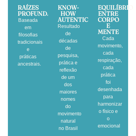
RAÍZES
KNOW-
EQUILÍBRIO
PROFUNDAS
HOW
ENTRE
AUTÊNTICO
CORPO
Baseada
E
Resultado
em
MENTE
de
filosofias
Cada
décadas
tradicionais
movimento,
de
e
cada
pesquisa,
práticas
respiração,
prática e
ancestrais.
cada
reflexão
prática
de um
foi
dos
desenhada
maiores
para
nomes
harmonizar
do
o físico e
movimento
o
natural
emocional
no Brasil